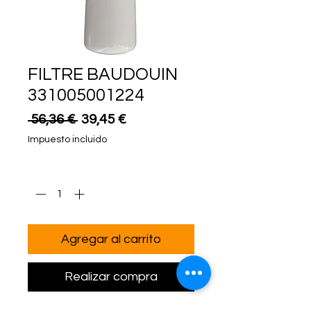
FILTRE BAUDOUIN
331005001224
Precio
Precio
 56,36 € 
39,45 €
de
Impuesto incluido
oferta
Cantidad
*
Agregar al carrito
Realizar compra