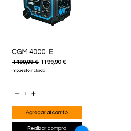
CGM 4000 IE
Precio
Precio
 1499,99 € 
1199,90 €
de
Impuesto incluido
oferta
Cantidad
*
Agregar al carrito
Realizar compra