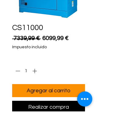
CS11000
Precio
Precio
 7339,99 € 
6099,99 €
de
Impuesto incluido
oferta
Cantidad
*
Agregar al carrito
Realizar compra
OVAL ENERGY SL