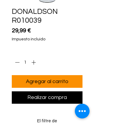
DONALDSON
R010039
Precio
29,99 €
Impuesto incluido
Cantidad
*
Agregar al carrito
Realizar compra
El filtre de
gasoil Donaldson R010039,