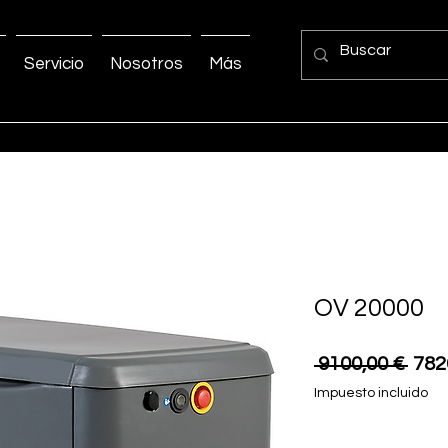
Servicio
Nosotros
Más
OV 20000
Prec
 9100,00 € 
782
Impuesto incluido
Cantidad
*