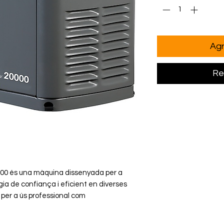
Agr
Re
000 és una màquina dissenyada per a
ia de confiança i eficient en diverses
 per a ús professional com
domèstic.