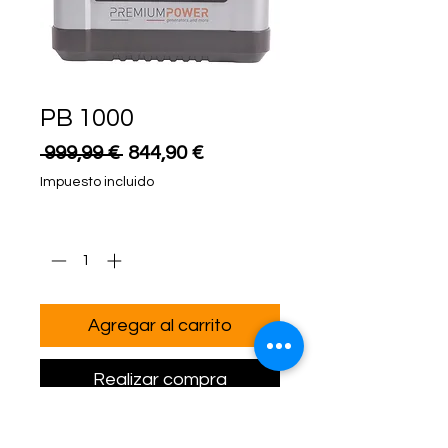
PB 1000
Precio
Precio
 999,99 € 
844,90 €
de
Impuesto incluido
oferta
Cantidad
*
Agregar al carrito
Realizar compra