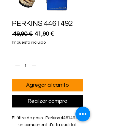
PERKINS 4461492
Precio
Precio
 49,90 € 
41,90 €
de
Impuesto incluido
oferta
Cantidad
*
Agregar al carrito
Realizar compra
El filtre de gasoil Perkins 4461492 és
un component d'alta qualitat
dissenyat per a protegir el sistema