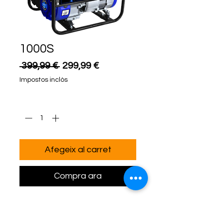
1000S
Preu
Preu
 399,99 € 
299,99 €
normal
d'oferta
Impostos inclòs
Quantitat
*
Afegeix al carret
Compra ara