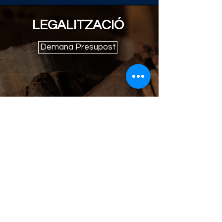
LEGALITZACIÓ
Demana Presupost
XARXA ELÈCTRICA
Abans de portar la
documentació a indústria
analitzem cada cas amb
minuciosament i verifiquem que
el generador i la xarxa elèctrica
estigui vigent a les lleis actuals
abans de fer el tràmit.