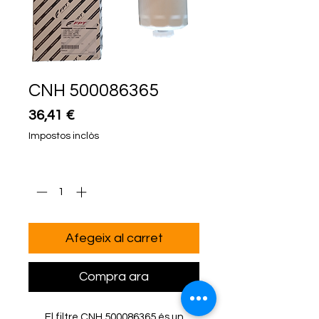
CNH 500086365
Price
36,41 €
Impostos inclòs
Quantitat
*
Afegeix al carret
Compra ara
El filtre CNH 500086365 és un