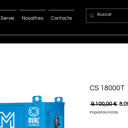
Servei
Nosaltres
Contacte
CS 18000T
Pre
 9.100,00 € 
8.0
nor
Impostos inclòs
Quantitat
*