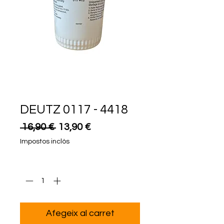
DEUTZ 0117 - 4418
Preu
Preu
 16,90 € 
13,90 €
normal
d'oferta
Impostos inclòs
Quantitat
*
Afegeix al carret