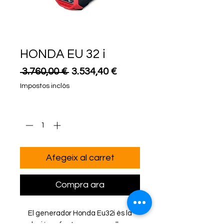
HONDA EU 32 i
Preu
Preu
 3.760,00 € 
3.534,40 €
normal
d'oferta
Impostos inclòs
Quantitat
*
Afegeix al carret
Compra ara
El generador Honda Eu32i és la