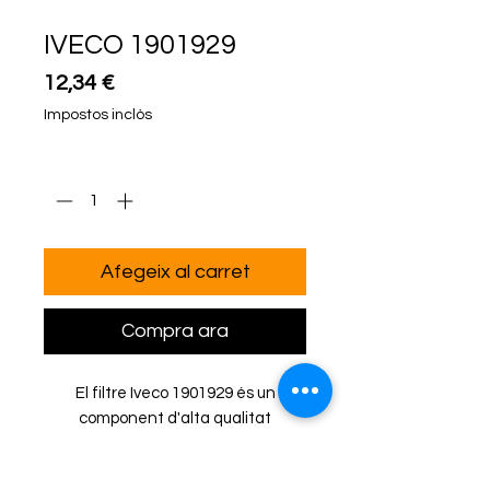
IVECO 1901929
Price
12,34 €
Impostos inclòs
Quantitat
*
Afegeix al carret
Compra ara
El filtre Iveco 1901929 és un
component d'alta qualitat
dissenyat per a garantir un
rendiment òptim en motors de la