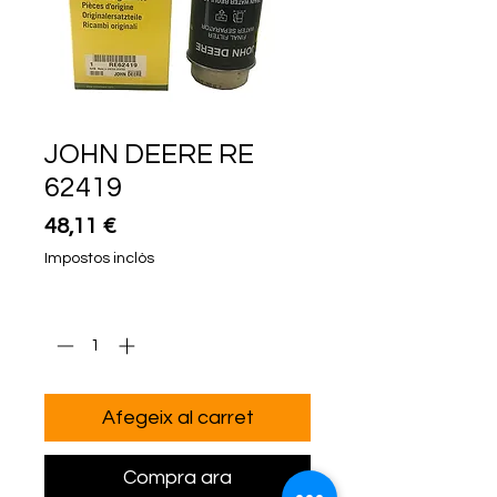
JOHN DEERE RE
62419
Price
48,11 €
Impostos inclòs
Quantitat
*
Afegeix al carret
Compra ara