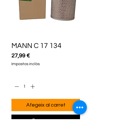
MANN C 17 134
Price
27,99 €
Impostos inclòs
Quantitat
*
Afegeix al carret
Compra ara