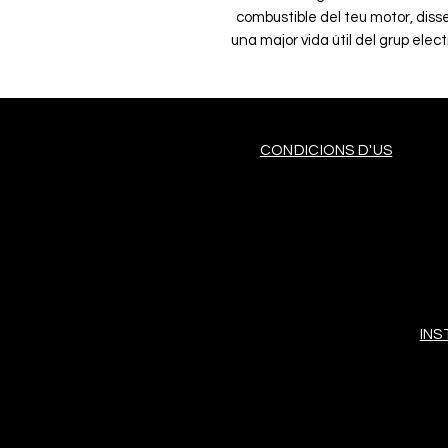
combustible del teu motor, diss
una major vida útil del grup elec
qualitat està fabricat per Mann-
de
_______________________
CONDICIONS D'US
El filtro de gasoil Mann P4003 
combustible de tu motor, diseña
y una mayor vida útil del grupo 
alta calidad está fabricado por
sector 
IN