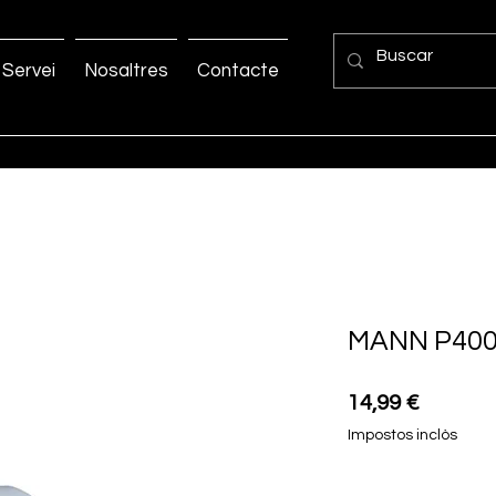
Servei
Nosaltres
Contacte
MANN P40
Price
14,99 €
Impostos inclòs
Quantitat
*