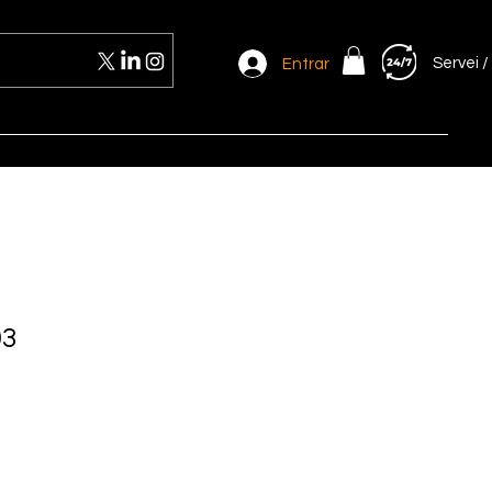
Servei /
Entrar
03