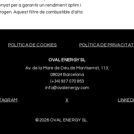
enyat per a garantir un rendiment òptim i
trogen. Aquest filtre de combustible d'alta
Filter, una marca reconeguda en el sector
 la filtració.
______________________________
POLÍTICA DE COOKIES
POLÍTICA DE PRIVACITAT
es un componente vital para el sistema de
OVAL ENERGY SL
do para garantizar un rendimiento óptimo
electrógeno. Este filtro de combustible de
Av. de la Mare de Déu de Montserrat, 113,
 Mann-Filter, una marca reconocida en el
08024 Barcelona
de la filtración.
(+34) 937 070 853
info@ovalenergy.com
STAGRAM
X
LINKED
©2026 OVAL ENERGY SL.