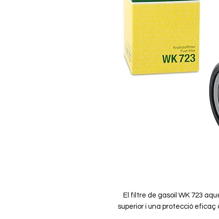
El filtre de gasoil WK 723 aqu
superior i una protecció eficaç
fabricat amb materials d'alta qual