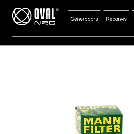
Generadors
Recanvis