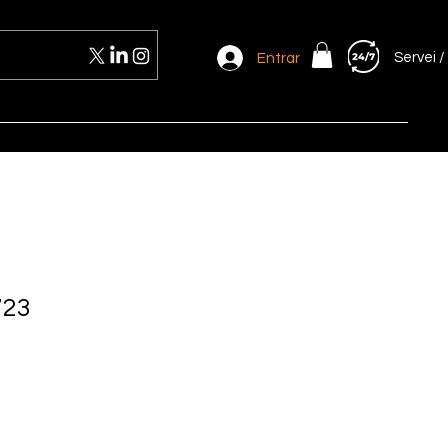
Servei /
Entrar
723