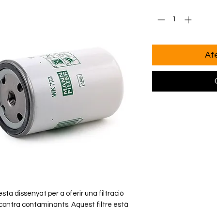
Quantitat
*
Afe
esta dissenyat per a oferir una filtració
 contra contaminants. Aquest filtre està
itat que garanteixen una llarga vida útil i