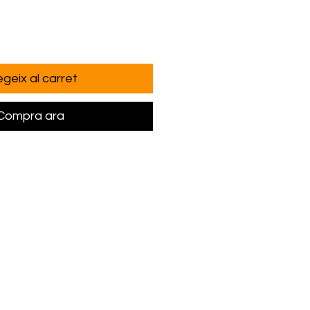
geix al carret
Compra ara