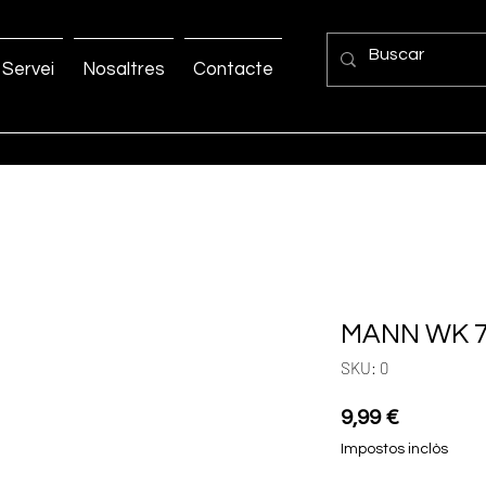
Servei
Nosaltres
Contacte
MANN WK 
SKU: 0
Price
9,99 €
Impostos inclòs