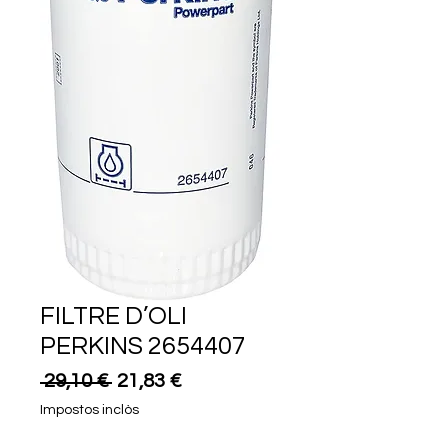
FILTRE D’OLI
PERKINS 2654407
Preu
Preu
 29,10 € 
21,83 €
normal
d'oferta
Impostos inclòs