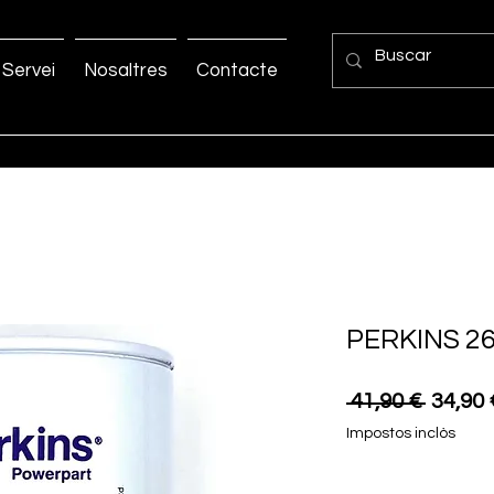
Servei
Nosaltres
Contacte
PERKINS 2
Preu
 41,90 € 
34,90 
normal
Impostos inclòs
Quantitat
*