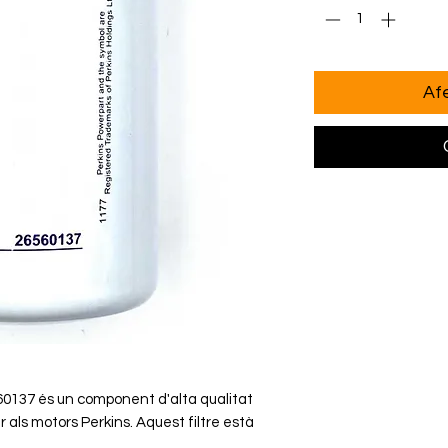
Afe
6560137 és un component d'alta qualitat
als motors Perkins. Aquest filtre està
s i duradors que garanteixen una filtració