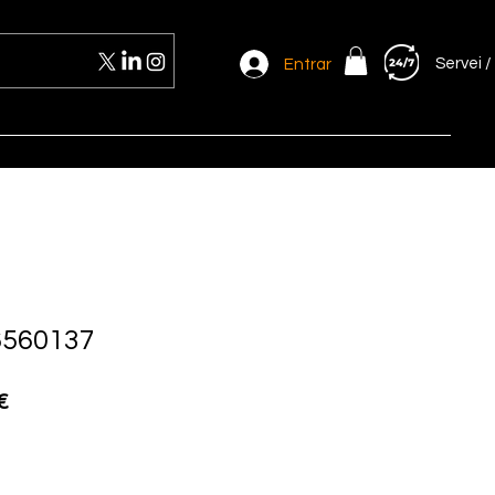
Servei /
Entrar
6560137
Preu
€
d'oferta