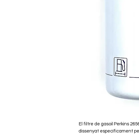
El filtre de gasoil Perkins 2
dissenyat específicament per 
fabricat amb materials resistent