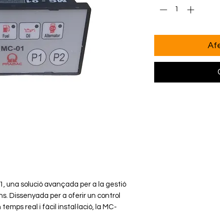
Afe
 una solució avançada per a la gestió
s. Dissenyada per a oferir un control
emps real i fàcil instal·lació, la MC-
ble i seguretat operativa. Ideal per a