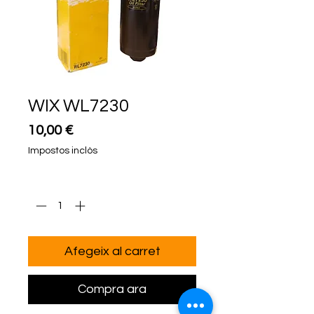
WIX WL7230
Price
10,00 €
Impostos inclòs
Quantitat
*
Afegeix al carret
Compra ara