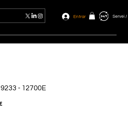
Servei /
Entrar
9233 - 12700E
Preu
€
d'oferta