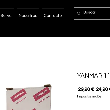
Servei
Nosaltres
Contacte
YANMAR 11
Preu
 29,90 € 
24,90 
normal
Impostos inclòs
Quantitat
*